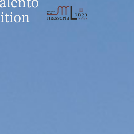
alento
ition