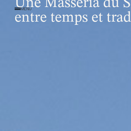
Une Masseria du S
MENU
entre temps et trad